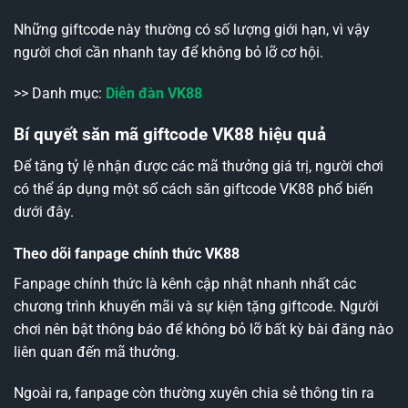
Những giftcode này thường có số lượng giới hạn, vì vậy
người chơi cần nhanh tay để không bỏ lỡ cơ hội.
>> Danh mục:
Diễn đàn VK88
Bí quyết săn mã giftcode VK88 hiệu quả
Để tăng tỷ lệ nhận được các mã thưởng giá trị, người chơi
có thể áp dụng một số cách săn giftcode VK88 phổ biến
dưới đây.
Theo dõi fanpage chính thức VK88
Fanpage chính thức là kênh cập nhật nhanh nhất các
chương trình khuyến mãi và sự kiện tặng giftcode. Người
chơi nên bật thông báo để không bỏ lỡ bất kỳ bài đăng nào
liên quan đến mã thưởng.
Ngoài ra, fanpage còn thường xuyên chia sẻ thông tin ra