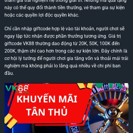
tham gia trải nghiệm hệ thống giải trí. Những mã quà tặng
này có thể quy đổi thành tiền thưởng, vé tham gia sự kiện
hoặc các quyền lợi độc quyền khác.
Chỉ cần nhập giftcode hợp lệ vào tài khoản, người chơi sẽ
ngay lập tức nhận được phần thưởng tương ứng. Giá trị
giftcode VK88 thường dao động từ 20K, 50K, 100K đến
200K, thậm chí cao hơn trong các sự kiện lớn. Đây chính là
cơ hội lý tưởng để người chơi gia tăng vốn và thoải mái trải
nghiệm mà không phải lo lắng quá nhiều về chi phí ban
đầu.