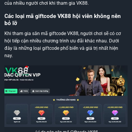
của nhiều người chơi khi tham gia VK88.
Các loại mã giftcode VK88 hội viên không nên
bỏ lỡ
Khi tham gia săn mã giftcode VK88, người chơi sẽ có cơ
hội tiếp cận nhiều chương trình ưu đãi khác nhau. Dưới
đây là những loại giftcode phổ biến và giá trị nhất hiện
nay.