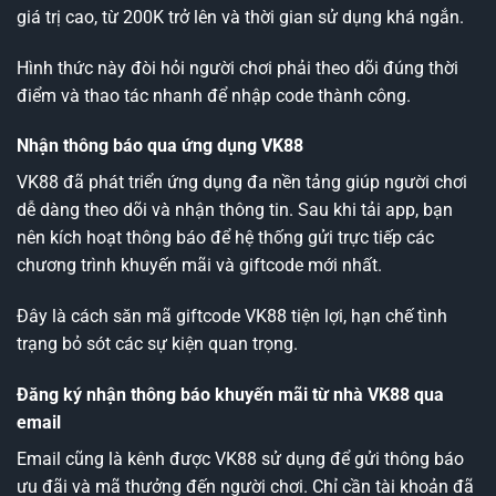
giá trị cao, từ 200K trở lên và thời gian sử dụng khá ngắn.
Hình thức này đòi hỏi người chơi phải theo dõi đúng thời
điểm và thao tác nhanh để nhập code thành công.
Nhận thông báo qua ứng dụng VK88
VK88 đã phát triển ứng dụng đa nền tảng giúp người chơi
dễ dàng theo dõi và nhận thông tin. Sau khi tải app, bạn
nên kích hoạt thông báo để hệ thống gửi trực tiếp các
chương trình khuyến mãi và giftcode mới nhất.
Đây là cách săn mã giftcode VK88 tiện lợi, hạn chế tình
trạng bỏ sót các sự kiện quan trọng.
Đăng ký nhận thông báo khuyến mãi từ nhà VK88 qua
email
Email cũng là kênh được VK88 sử dụng để gửi thông báo
ưu đãi và mã thưởng đến người chơi. Chỉ cần tài khoản đã