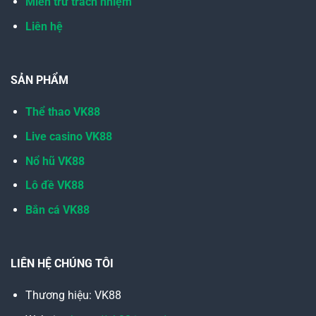
Miễn trừ trách nhiệm
Liên hệ
SẢN PHẨM
Thể thao VK88
Live casino VK88
Nổ hũ VK88
Lô đề VK88
Bắn cá VK88
LIÊN HỆ CHÚNG TÔI
Thương hiệu: VK88