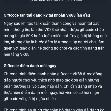
Lý do nên săn mã Giftcode VK88
Giftcode tân thủ đăng ký tài khoản VK88 lần đầu
Ngay sau khi tạo tài khoản thành công và hoàn tất xác
minh thông tin, tân thủ VK88 sẽ nhận được giftcode chào
mừng trị giá 50K hoàn toàn miễn phí. Tuy giá trị không quá
lớn, nhưng đây là bước đệm lý tưởng giúp người chơi làm
quen với giao diện, hệ thống trò chơi và các tính năng trên
nền tảng VK88.
Giftcode điểm danh mỗi ngày
Chương trình điểm danh nhận giftcode VK88 được đông
đảo người chơi yêu thích nhờ thao tác đơn giản nhưng
phần thưởng lại vô cùng hấp dẫn. Chỉ cần đăng nhập và
thực hiện điểm danh mỗi ngày, hội viên có cơ hội nhận
giftcode với giá trị ngẫu nhiên.
Chương trình áp dụng cho toàn bộ thành viên đã đăng ký