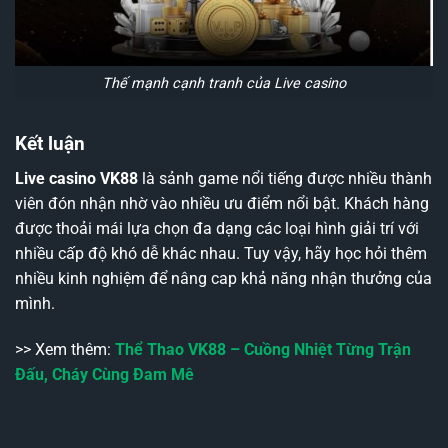
Thế mạnh cạnh tranh của Live casino
Kết luận
Live casino VK88
là sảnh game nổi tiếng được nhiều thành
viên đón nhận nhờ vào nhiều ưu điểm nổi bật. Khách hàng
được thoải mái lựa chọn đa dạng các loại hình giải trí với
nhiều cấp độ khó dễ khác nhau. Tuy vậy, hãy học hỏi thêm
nhiều kinh nghiệm để nâng cap khả năng nhận thưởng của
mình.
>> Xem thêm:
Thể Thao VK88 – Cuồng Nhiệt Từng Trận
Đấu, Cháy Cùng Đam Mê